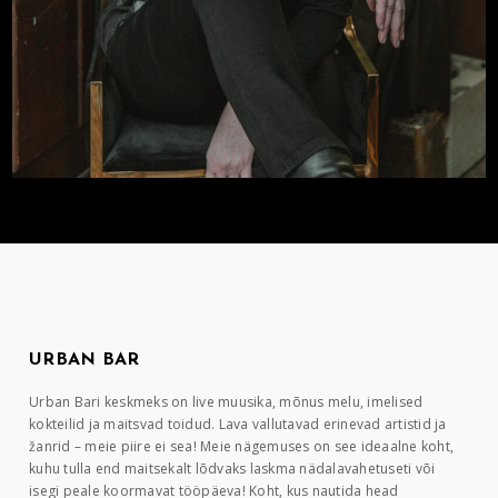
URBAN BAR
Urban Bari keskmeks on live muusika, mõnus melu, imelised
kokteilid ja maitsvad toidud. Lava vallutavad erinevad artistid ja
žanrid – meie piire ei sea! Meie nägemuses on see ideaalne koht,
kuhu tulla end maitsekalt lõdvaks laskma nädalavahetuseti või
isegi peale koormavat tööpäeva! Koht, kus nautida head