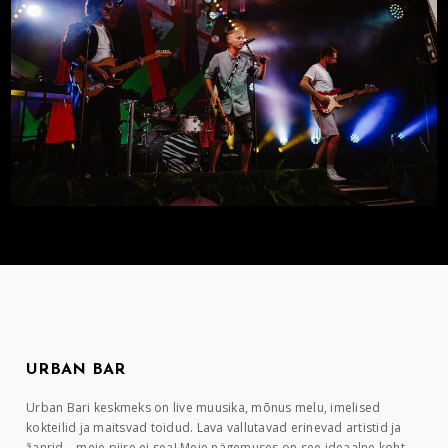
URBAN BAR
Urban Bari keskmeks on live muusika, mõnus melu, imelised
kokteilid ja maitsvad toidud. Lava vallutavad erinevad artistid ja
žanrid – meie piire ei sea! Meie nägemuses on see ideaalne koht,